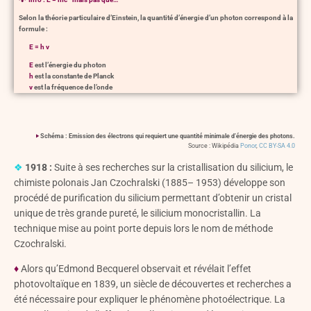
Selon la théorie particulaire d’Einstein, la quantité d’énergie d’un photon correspond à la
formule :
E = h v
E
est l’énergie du photon
h
est la constante de Planck
v
est la fréquence de l’onde
‣
Schéma : Emission des électrons qui requiert une quantité minimale d’énergie des photons.
Source : Wikipédia
Ponor
,
CC BY-SA 4.0
❖
1918 :
Suite à ses recherches sur la cristallisation du silicium, le
chimiste polonais Jan Czochralski (1885– 1953) développe son
procédé de purification du silicium permettant d’obtenir un cristal
unique de très grande pureté, le silicium monocristallin. La
technique mise au point porte depuis lors le nom de méthode
Czochralski.
♦
Alors qu’Edmond Becquerel observait et révélait l’effet
photovoltaïque en 1839, un siècle de découvertes et recherches a
été nécessaire pour expliquer le phénomène photoélectrique. La