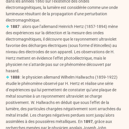
dans les années 1860 sur l’existence des ondes
électromagnétiques, la lumière est considérée comme une onde
lumineuse résultant de la propagation d’une perturbation
électromagnétique.
❖
1887
: alors que l’allemand Heinrich Hertz (1857-1894) mène
des expériences sur la détection et la mesure des ondes
électromagnétiques, il découvre que le rayonnement ultraviolet
favorise des décharges électriques (sous forme d’étincelles) au
niveau des électrodes de son appareil. Les observations de H.
Hertz mettent en évidence l’effet photoélectrique, mais le
physicien ne s’attarde pas sur ce phénomène découvert par
hasard.
❖
1888
: le physicien allemand Wilhelm Hallwachs (1859-1922)
étudie le phénomène observé par H. Hertz et réalise une série
d’expériences qui lui permettent de constater qu’une plaque de
métal soumise à un rayonnement ultraviolet se charge
positivement. W. Hallwachs en déduit que sous l’effet de la
lumière, des particules chargées négativement sont arrachées du
métal irradié. Les charges négatives perdues sont jusqu’alors
assimilées à des poussières métalliques. En
1897
, grâce aux
recherches menées par le physicien anglais Joseph John