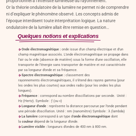
proportionnel à l’intensité lumineuse du rayonnement.
Or la théorie ondulatoire de la lumière ne permet ni de comprendre
ni d’expliquer le phénomène observé. Les concepts admis de
l’époque interdisent toute interprétation logique. La nature
ondulatoire de la lumière allait être remise en question…
Quelques notions et explications
⬗
Onde électromagnétique :
onde issue d’un champ électrique et d’un
champ magnétique associés. L’onde électromagnétique se propage dans
l’air ou le vide (absence de matière) sous la forme d’une oscillation, elle
transporte de l’énergie sans transporter de matière et est caractérisée
par sa longueur d’onde et sa fréquence.
⬗
Spectre électromagnétique :
classement des
rayonnements électromagnétiques, il s’étend des rayons gamma (pour
les ondes les plus courtes) aux ondes radio (pour les ondes les plus
longues).
⬗
Fréquence
: correspond au nombre d’oscillations par seconde. Unité :
Hz (Hertz). Symbole : ƒ (ou v)
⬗
Longueur d’onde
: représente la distance parcourue par l’onde pendant
une période d’oscillation. Unité : nm (nanomètre) Symbole : λ (lambda)
⬗
La lumière
correspond à un type d’
onde électromagnétique
dont
la
couleur
dépend de la longueur d’onde.
⬗
Lumière visible :
longueurs d’ondes de 400 nm à 800 nm.