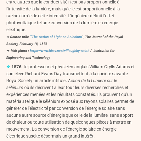
entre autres que la conductivité n’est pas proportionnelle à
l’intensité de la lumière, mais qu’elle est proportionnelle à la
racine carrée de cette intensité. L’ingénieur définit l’effet
photovoltaïque tel une conversion de la lumière en énergie
électrique.
➥ Source utile
‘
‘The Action of Light on Selenium’
‘,
The Journal of the Royal
Society
, February 18, 1876
➥ Voir photo :
https://www.histv.net/willoughby-smith
/ Institution for
Engineering and Technology
❖
1876
: le professeur et physicien anglais William Grylls Adams et
son élève Richard Evans Day transmettent à la société savante
Royal Society un article intitulé
l’Action de la Lumière sur le
sélénium
où ils décrivent à leur tour leurs diverses recherches et
expériences menées et les résultats constatés. Ils prouvent qu’un
matériau tel que le sélénium exposé aux rayons solaires permet de
générer de l’électricité par conversion de l’énergie solaire sans
aucune autre source d’énergie que celle de la lumière, sans apport
de chaleur ou toute utilisation de quelconques pièces à mettre en
mouvement. La conversion de l’énergie solaire en énergie
électrique suscite désormais un grand intérêt.