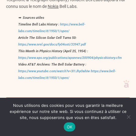
connu sous le nom de
Nokia
Bell Labs.
➥
Sources
utiles
Timeline Bell Labs History :
https://www.bell-
labs.com/timeline/#/1950/1/open/
Article The Silicon Solar Cell Turns 50:
https://www.nrel.gov/docs/fy04osti/33947.pdf
This Month in Physics History (April 25, 1954) :
https://www.aps.org/publications/apsnews/200904/physicshistory.cfm
Video AT&T Archives: The Bell Solar Battery :
https://www.youtube.com/watch?v=3I1JhyOahIw
https://www.bell-
labs.com/timeline/#/1950/1/open/
4. Historique de la technologie
Nous utilisons des cookies pour vous garantir la meilleure
photovoltaïque : son évolution, son
expérience sur notre site web. Si vous continuez à utiliser ce
développement et son essor
site, nous supposerons que vous en êtes satisfait.
OK
✦ La technologie photovoltaïque dans la folle