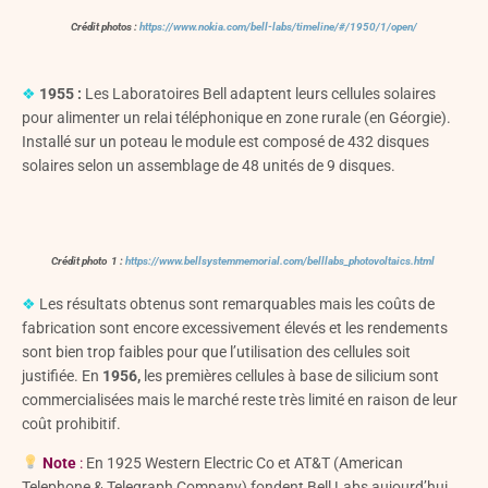
Crédit photos :
https://www.nokia.com/bell-labs/timeline/#/1950/1/open/
❖
1955 :
Les Laboratoires Bell adaptent leurs cellules solaires
pour alimenter un relai téléphonique en zone rurale (en Géorgie).
Installé sur un poteau le module est composé de 432 disques
solaires selon un assemblage de 48 unités de 9 disques.
Crédit photo 1 :
https://www.bellsystemmemorial.com/belllabs_photovoltaics.html
❖
Les résultats obtenus sont remarquables mais les coûts de
fabrication sont encore excessivement élevés et les rendements
sont bien trop faibles pour que l’utilisation des cellules soit
justifiée. En
1956,
les premières cellules à base de silicium sont
commercialisées mais le marché reste très limité en raison de leur
coût prohibitif.
Note
:
En 1925 Western Electric Co et AT&T (American
Telephone & Telegraph Company) fondent Bell Labs aujourd’hui