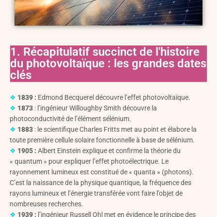
1. Récapitulatif succinct de l'histoire
du photovoltaïque : les grandes dates
clés
❖
1839 :
Edmond Becquerel découvre l’effet photovoltaïque.
❖
1873
: l’ingénieur Willoughby Smith découvre la
photoconductivité de l’élément sélénium.
❖
1883
: le scientifique Charles Fritts met au point et élabore la
toute première cellule solaire fonctionnelle à base de sélénium.
❖
1905 :
Albert Einstein explique et confirme la théorie du
« quantum » pour expliquer l’effet photoélectrique. Le
rayonnement lumineux est constitué de « quanta » (photons).
C’est la naissance de la physique quantique, la fréquence des
rayons lumineux et l’énergie transférée vont faire l’objet de
nombreuses recherches.
❖
1939 :
l’ingénieur Russell Ohl met en évidence le principe des