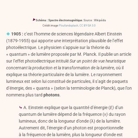
‣
Schéma : Spectre électromagnétique
. Source : Wikipédia
Crédit image
Ploufandsplash, CC BY-SA 3.0
❖
1905 :
c’est l’homme de sciences légendaire Albert Einstein
(1879-1955) qui apporte une interprétation plausible de l’effet
photoélectrique. Le physicien s’appuie sur la théorie du
« quantum » de lumière proposée par M. Planck. Il publie un article
sur l’effet photoélectrique intitulé
Sur un point de vue heuristique
concernant la production et la transformation de la lumièr
e, où il
explique sa théorie particulaire de la lumière. Le rayonnement
lumineux est selon lui constitué de particules, il s’agit de paquets
d’énergie, des « quanta » (selon la terminologie de Planck), que l’on
nommera plus tard
photons
.
⤷
A. Einstein explique que la quantité d’énergie (
E)
d’un
quantum de lumière dépend de la fréquence (
v)
du rayon
lumineux, donc de la longueur d’onde (λ) de la lumière.
Autrement dit, l’énergie d’un photon est proportionnelle
à la fréquence de la lumière, plus la longueur d’onde est