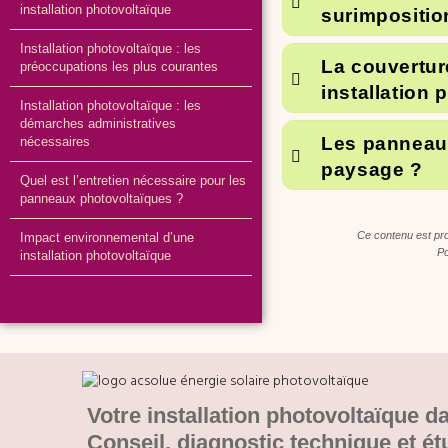
installation photovoltaïque
surimpositio
Installation photovoltaïque : les
La couvertur
préoccupations les plus courantes
installation 
Installation photovoltaïque : les
démarches administratives
Les panneaux
nécessaires
paysage ?
Quel est l’entretien nécessaire pour les
panneaux photovoltaïques ?
Ce contenu est prot
Impact environnemental d’une
Po
installation photovoltaïque
Votre installation photovoltaïque d
Conseil, diagnostic technique et ét