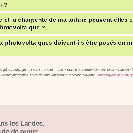
n ?
e et la charpente de ma toiture peuvent-elles 
photovoltaïque ?
 photovoltaïques doivent-ils être posés en m
égé par copyright et le droit d’auteur. Toute utilisation ou reproduction est illicite et soumise 
ur toute information, merci de nous contacter à l’adresse suivante :
contact@acslolue-energi
ans les Landes.
ude de projet.