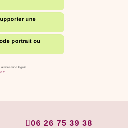
supporter une
ode portrait ou
à autorisation légale.
e.fr
06 26 75 39 38