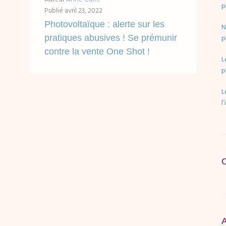
p
Publié
avril 23, 2022
Photovoltaïque : alerte sur les
N
pratiques abusives ! Se prémunir
p
contre la vente One Shot !
L
Accès rapides en un clic : Votre projet photovoltaïque : la stratégie commerciale de la vente One Shot. Définition et explications Vente d'une installation photovoltaïque...
p
L
LIRE ...
l