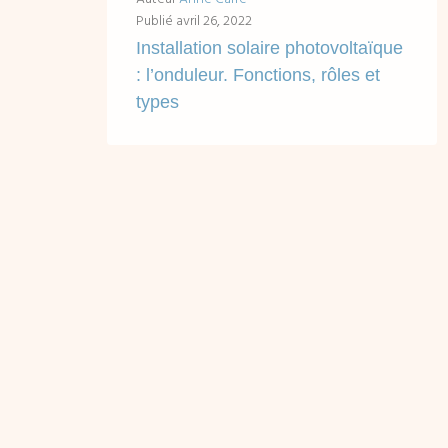
Publié
avril 26, 2022
Installation solaire photovoltaïque
: l’onduleur. Fonctions, rôles et
types
Accès rapides en un clic : Fonctions de l'onduleur dans un système solaire photovoltaïque Les types d'onduleur : comprendre leurs spécificités et différences pour faire...
LIRE ...