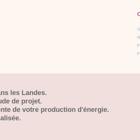
G
N
P
P
ans les Landes.
ude de projet.
te de votre production d'énergie.
alisée.