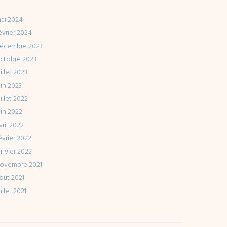
ai 2024
évrier 2024
écembre 2023
ctobre 2023
uillet 2023
uin 2023
uillet 2022
uin 2022
vril 2022
évrier 2022
anvier 2022
ovembre 2021
oût 2021
uillet 2021