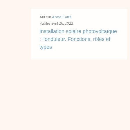
Auteur
Anne Carré
Publié
avril 26, 2022
Installation solaire photovoltaïque
: l’onduleur. Fonctions, rôles et
types
Accès rapides en un clic : Fonctions de l'onduleur dans un système solaire photovoltaïque Les types d'onduleur : comprendre leurs spécificités et différences pour faire...
LIRE ...