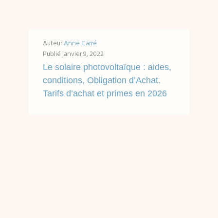
Auteur
Anne Carré
Publié
janvier 9, 2022
Le solaire photovoltaïque : aides,
conditions, Obligation d’Achat.
Tarifs d’achat et primes en 2026
Accès rapides en un clic : Les aides financières pour l'installation de panneaux solaires photovoltaïques. Le dispositif d'Obligation d'Achat et EDF OA Arrêté tarifaire photovoltaïque...
LIRE ...