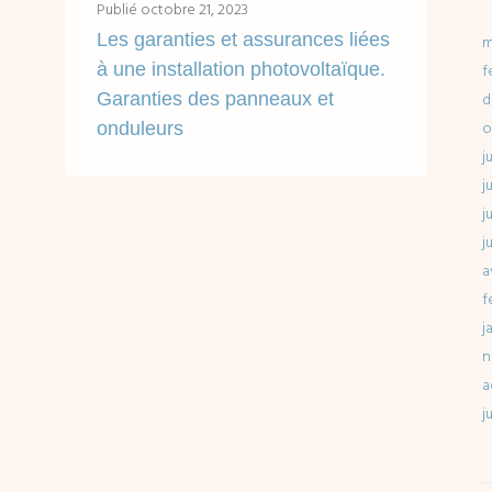
Publié
octobre 21, 2023
Les garanties et assurances liées
m
à une installation photovoltaïque.
f
Garanties des panneaux et
d
o
onduleurs
Accès rapides en un clic : Les garanties contractuelles : les garanties fabricants des équipements d'une installation photovoltaïque Les garanties et assurances qui couvrent une...
j
j
j
LIRE ...
j
a
f
j
n
a
j