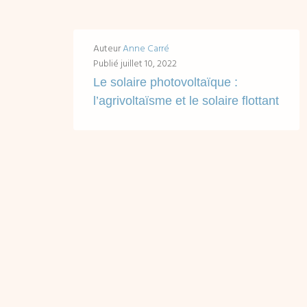
Auteur
Anne Carré
Publié
juillet 10, 2022
Le solaire photovoltaïque :
l’agrivoltaïsme et le solaire flottant
Sommaire et accès rapides en un clic : Objectifs de développement du solaire photovoltaïque et problématique des surfaces disponibles Emergence et développement de l'agrivoltaïsme :...
LIRE ...