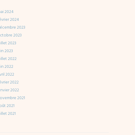
ai 2024
évrier 2024
écembre 2023
ctobre 2023
uillet 2023
uin 2023
uillet 2022
uin 2022
vril 2022
évrier 2022
anvier 2022
ovembre 2021
oût 2021
uillet 2021