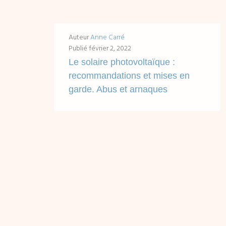
Auteur
Anne Carré
Publié
février 2, 2022
Le solaire photovoltaïque :
recommandations et mises en
garde. Abus et arnaques
Accès rapides en un clic : Le solaire photovoltaïque : installer soi-même ou faire appel à un installateur ? Recommandations Le solaire photovoltaïque : étude...
LIRE ...