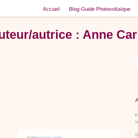
Accueil
Blog-Guide Photovoltaïque
uteur/autrice :
Anne Car
P
t
O
Auteur
Anne Carré