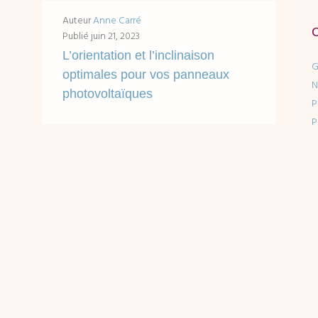
Auteur
Anne Carré
Publié
juin 21, 2023
L’orientation et l’inclinaison
G
optimales pour vos panneaux
N
photovoltaïques
P
Accès rapides en un clic : Quelle est la configuration d'implantation idéale pour une installation photovoltaïque ? L'orientation des panneaux solaires photovoltaïque. Optimiser la production/autoconsommation...
P
LIRE ...