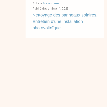
Auteur
Anne Carré
Publié
décembre 14, 2023
Nettoyage des panneaux solaires.
Entretien d’une installation
photovoltaïque
Accès rapides en un clic : Les principales sources de dépôts et salissures Le nettoyage naturel des panneaux photovoltaïques Faut-il nettoyer les panneaux photovoltaïques ?...
LIRE ...