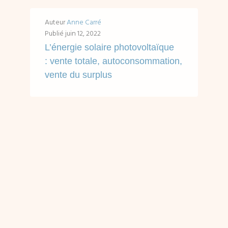
Auteur
Anne Carré
Publié
juin 12, 2022
L’énergie solaire photovoltaïque
: vente totale, autoconsommation,
vente du surplus
Accès rapides en un clic : Rémunération de l'énergie photovoltaïque. L'Obligation d'Achat, informations générales Vente totale de la production d'électricité photovoltaïque Autoconsommation de la production...
LIRE ...