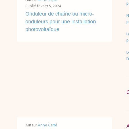
p
Publié
février 5, 2024
Onduleur de chaîne ou micro-
N
onduleurs pour une installation
p
photovoltaïque
L
Accès rapides en un clic : L'onduleur photovoltaïque : quelques rappels fondamentaux Choix du type d'onduleur photovoltaïque : tenir compte de l'ombrage et son impact...
p
L
LIRE ...
l
Auteur
Anne Carré