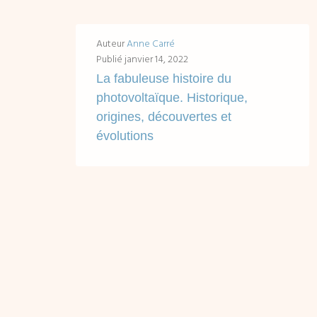
Auteur
Anne Carré
Publié
janvier 14, 2022
La fabuleuse histoire du
photovoltaïque. Historique,
origines, découvertes et
évolutions
Accès rapides en un clic : Récapitulatif succinct de l'histoire du photovoltaïque : les grandes dates clés Historique de l'effet du photovoltaïque : les origines...
LIRE ...