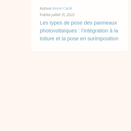
Auteur
Anne Carré
Publié
juillet 31, 2023
Les types de pose des panneaux
photovoltaïques : l’intégration à la
toiture et la pose en surimposition
Accès rapides en un clic : L'installation photovoltaïque en intégration à la toiture / au bâti L'installation photovoltaïque en surimposition Installation photovoltaïque en intégration ou...
LIRE ...