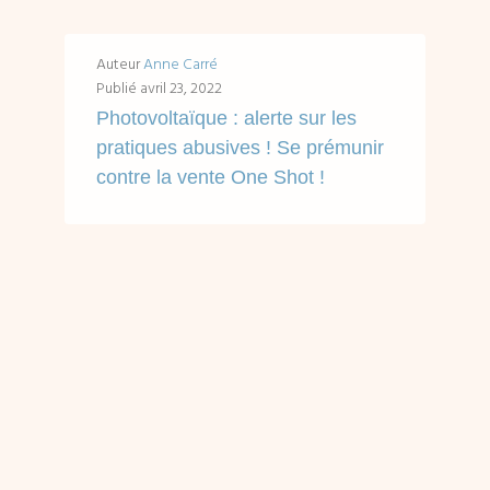
Auteur
Anne Carré
Publié
avril 23, 2022
Photovoltaïque : alerte sur les
pratiques abusives ! Se prémunir
contre la vente One Shot !
Accès rapides en un clic : Votre projet photovoltaïque : la stratégie commerciale de la vente One Shot. Définition et explications Vente d'une installation photovoltaïque...
LIRE ...