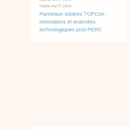
Publié
mai 17, 2024
Panneaux solaires TOPCon :
innovations et avancées
technologiques post PERC
Accès rapides en un clic : Tableau synthétique des atouts des cellules PERC et TOPCon Les cellules de Type P et les cellules de Type...
LIRE ...