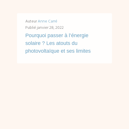
Auteur
Anne Carré
Publié
janvier 28, 2022
Pourquoi passer à l’énergie
solaire ? Les atouts du
photovoltaïque et ses limites
Accès rapides en un clic : Le solaire photovoltaïque : le pour et le contre. Grille synthétique des atouts, limites et contraintes Le solaire photovoltaïque...
LIRE ...